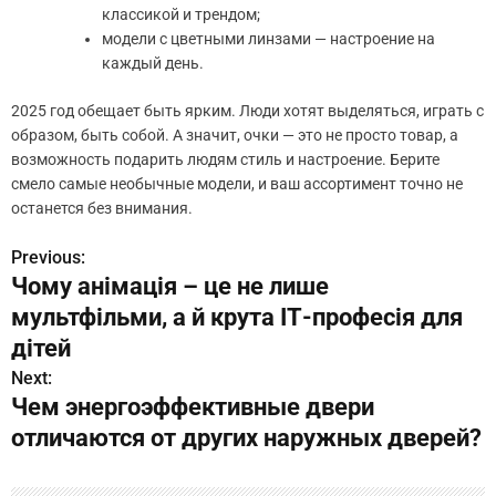
классикой и трендом;
модели с цветными линзами — настроение на
каждый день.
2025 год обещает быть ярким. Люди хотят выделяться, играть с
образом, быть собой. А значит, очки — это не просто товар, а
возможность подарить людям стиль и настроение. Берите
смело самые необычные модели, и ваш ассортимент точно не
останется без внимания.
Previous:
Н
Чому анімація – це не лише
а
мультфільми, а й крута ІТ-професія для
в
дітей
Next:
и
Чем энергоэффективные двери
г
отличаются от других наружных дверей?
а