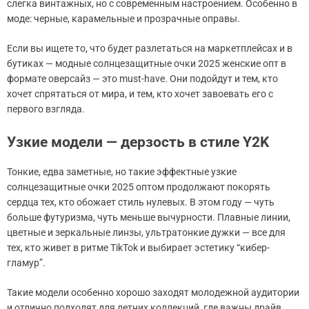
слегка винтажных, но с современным настроением. Особенно в
моде: черные, карамельные и прозрачные оправы.
Если вы ищете то, что будет разлетаться на маркетплейсах и в
бутиках — модные солнцезащитные очки 2025 женские опт в
формате оверсайз — это must-have. Они подойдут и тем, кто
хочет спрятаться от мира, и тем, кто хочет завоевать его с
первого взгляда.
Узкие модели — дерзость в стиле Y2K
Тонкие, едва заметные, но такие эффектные узкие
солнцезащитные очки 2025 оптом продолжают покорять
сердца тех, кто обожает стиль нулевых. В этом году — чуть
больше футуризма, чуть меньше вычурности. Плавные линии,
цветные и зеркальные линзы, ультратонкие дужки — все для
тех, кто живет в ритме TikTok и выбирает эстетику “кибер-
гламур”.
Такие модели особенно хорошо заходят молодежной аудитории
и отлично подходят для летних коллекций, где важны драйв,