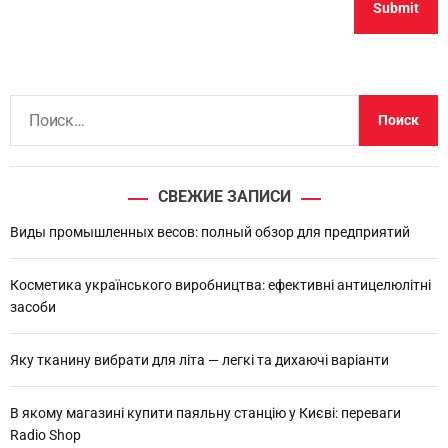
Н
а
й
т
СВЕЖИЕ ЗАПИСИ
и
:
Виды промышленных весов: полный обзор для предприятий
Косметика українського виробництва: ефективні антицелюлітні
засоби
Яку тканину вибрати для літа — легкі та дихаючі варіанти
В якому магазині купити паяльну станцію у Києві: переваги
Radio Shop