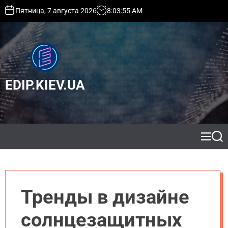
S
Пятница, 7 августа 2026
8
:
03
:
55
AM
k
i
p
t
o
c
EDIP.KIEV.UA
o
n
t
e
n
t
M
S
e
e
n
a
u
r
c
h
Тренды в дизайне
солнцезащитных